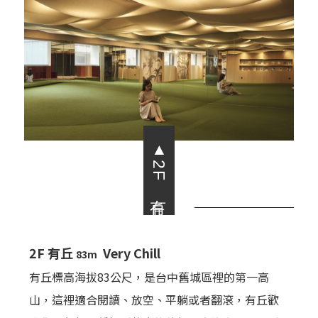
▲2F 有丘
2F 有丘
Very Chill
83m
有丘標高海拔83公尺，是台中舊城區裡的第一高
山，這裡適合閱讀、放空、平躺或者翻滾，有丘歡